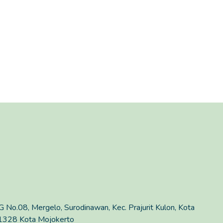
 G No.08, Mergelo, Surodinawan, Kec. Prajurit Kulon, Kota
61328 Kota Mojokerto