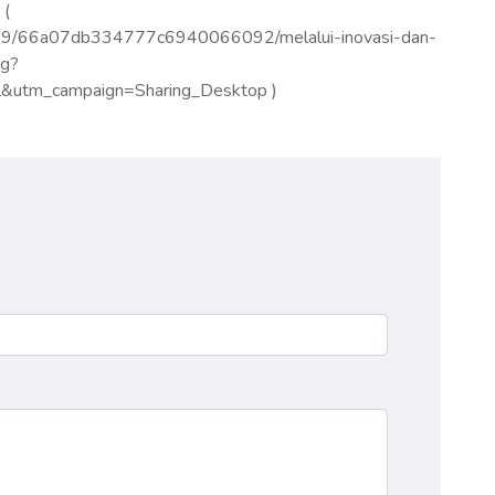
 (
509/66a07db334777c6940066092/melalui-inovasi-dan-
ng?
&utm_campaign=Sharing_Desktop )