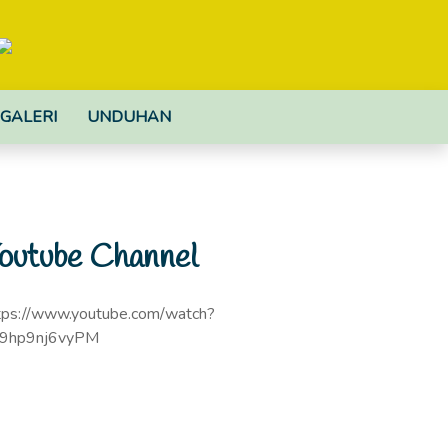
GALERI
UNDUHAN
outube Channel
tps://www.youtube.com/watch?
9hp9nj6vyPM